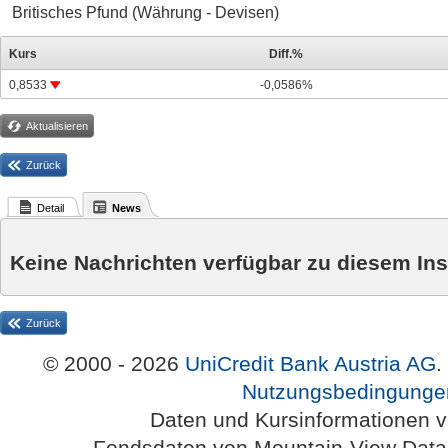
Britisches Pfund (Währung - Devisen)
Kurs
Diff.%
0,8533
-0,0586%
Aktualisieren
Zurück
Detail
News
Keine Nachrichten verfügbar zu diesem In
Zurück
© 2000 - 2026
UniCredit Bank Austria AG
.
Nutzungsbedingunge
Daten und Kursinformationen 
Fondsdaten von Mountain-View Da