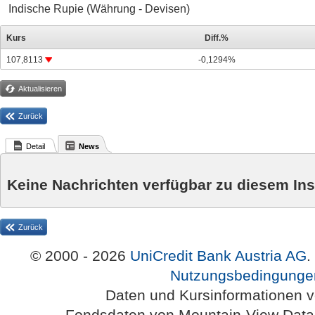
Indische Rupie (Währung - Devisen)
Kurs
Diff.%
107,8113
-0,1294%
Aktualisieren
Zurück
Detail
News
Keine Nachrichten verfügbar zu diesem In
Zurück
© 2000 - 2026
UniCredit Bank Austria AG
.
Nutzungsbedingunge
Daten und Kursinformationen 
Fondsdaten von Mountain-View Da