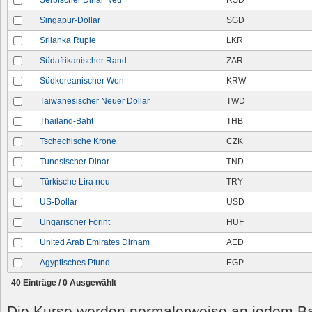
Serbischer Dinar Neu
RSD
Singapur-Dollar
SGD
Srilanka Rupie
LKR
Südafrikanischer Rand
ZAR
Südkoreanischer Won
KRW
Taiwanesischer Neuer Dollar
TWD
Thailand-Baht
THB
Tschechische Krone
CZK
Tunesischer Dinar
TND
Türkische Lira neu
TRY
US-Dollar
USD
Ungarischer Forint
HUF
United Arab Emirates Dirham
AED
Ägyptisches Pfund
EGP
40 Einträge /
0
Ausgewählt
Die Kurse werden normalerweise an jedem B