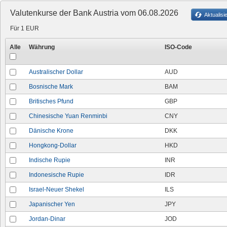
Valutenkurse der Bank Austria vom 06.08.2026
Aktualisi
Für 1 EUR
Alle
Währung
ISO-Code
Australischer Dollar
AUD
Bosnische Mark
BAM
Britisches Pfund
GBP
Chinesische Yuan Renminbi
CNY
Dänische Krone
DKK
Hongkong-Dollar
HKD
Indische Rupie
INR
Indonesische Rupie
IDR
Israel-Neuer Shekel
ILS
Japanischer Yen
JPY
Jordan-Dinar
JOD