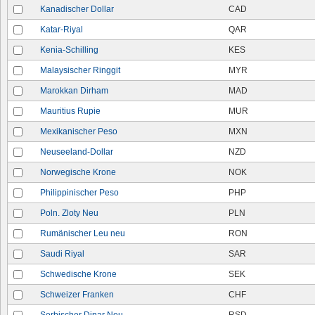
Kanadischer Dollar
CAD
Katar-Riyal
QAR
Kenia-Schilling
KES
Malaysischer Ringgit
MYR
Marokkan Dirham
MAD
Mauritius Rupie
MUR
Mexikanischer Peso
MXN
Neuseeland-Dollar
NZD
Norwegische Krone
NOK
Philippinischer Peso
PHP
Poln. Zloty Neu
PLN
Rumänischer Leu neu
RON
Saudi Riyal
SAR
Schwedische Krone
SEK
Schweizer Franken
CHF