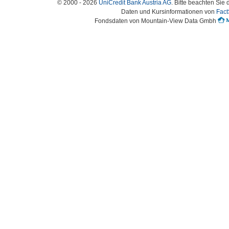
© 2000 - 2026
UniCredit Bank Austria AG
. Bitte beachten Sie 
Daten und Kursinformationen von
Fact
Fondsdaten von Mountain-View Data Gmbh
Austria-HomePage Version 2.0.54