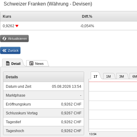
Schweizer Franken (Währung - Devisen)
Kurs
Diff.%
0,9262
-0,054%
Aktualisieren
Zurück
Detail
News
1T
1M
3M
6M
Details
Datum und Zeit
05.08.2026 13:54
Marktphase
-
Eröffnungskurs
0,9262 CHF
Schlusskurs Vortag
0,9267 CHF
Tagestief
0,9262 CHF
Tageshoch
0,9262 CHF