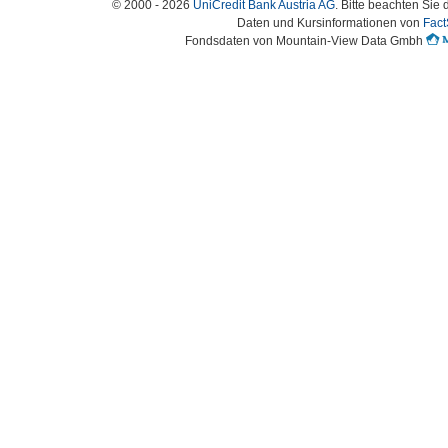
© 2000 - 2026
UniCredit Bank Austria AG
. Bitte beachten Sie 
Daten und Kursinformationen von
Fact
Fondsdaten von Mountain-View Data Gmbh
Austria-HomePage Version 2.0.54