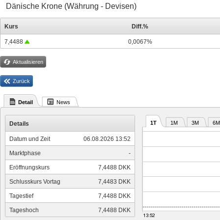
Dänische Krone (Währung - Devisen)
Kurs
Diff.%
7,4488
0,0067%
Aktualisieren
Zurück
Detail
News
1T
1M
3M
6M
Details
Datum und Zeit
06.08.2026 13:52
Marktphase
-
Eröffnungskurs
7,4488 DKK
Schlusskurs Vortag
7,4483 DKK
Tagestief
7,4488 DKK
Tageshoch
7,4488 DKK