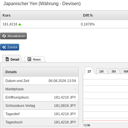
Japanischer Yen (Währung - Devisen)
Kurs
Diff.%
181,4216
0,1878%
Aktualisieren
Zurück
Detail
News
1T
1M
3M
6M
Details
Datum und Zeit
06.08.2026 13:59
Marktphase
-
Eröffnungskurs
181,4216 JPY
Schlusskurs Vortag
181,0816 JPY
Tagestief
181,4216 JPY
Tageshoch
181,4216 JPY