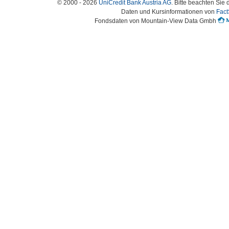
© 2000 - 2026
UniCredit Bank Austria AG
. Bitte beachten Sie 
Daten und Kursinformationen von
Fact
Fondsdaten von Mountain-View Data Gmbh
Austria-HomePage Version 2.0.54