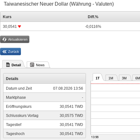
Taiwanesischer Neuer Dollar (Währung - Valuten)
Kurs
Diff.%
30,0541
-0,0116%
Aktualisieren
Zurück
Detail
News
1T
1M
3M
6M
Details
Datum und Zeit
07.08.2026 13:56
Marktphase
-
Eröffnungskurs
30,0541 TWD
Schlusskurs Vortag
30,0575 TWD
Tagestief
30,0541 TWD
Tageshoch
30,0541 TWD