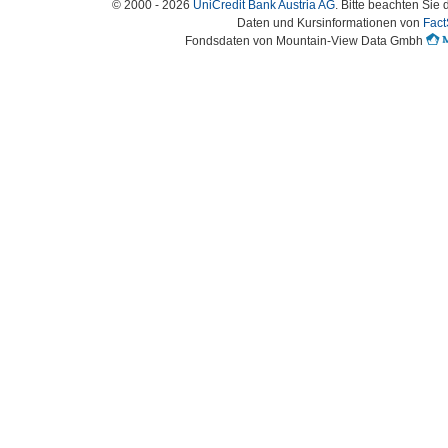
© 2000 - 2026
UniCredit Bank Austria AG
. Bitte beachten Sie 
Daten und Kursinformationen von
Fact
Fondsdaten von Mountain-View Data Gmbh
Austria-HomePage Version 2.0.54