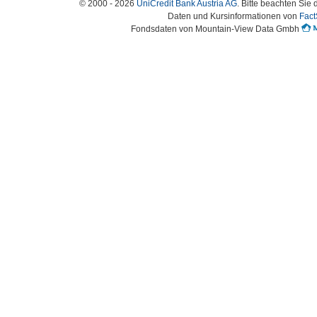
© 2000 - 2026
UniCredit Bank Austria AG
. Bitte beachten Sie 
Daten und Kursinformationen von
Fact
Fondsdaten von Mountain-View Data Gmbh
Austria-HomePage Version 2.0.54