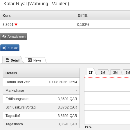
Katar-Riyal (Währung - Valuten)
Kurs
Diff.%
3,8691
-0,183%
Aktualisieren
Zurück
Detail
News
1T
1M
3M
6M
Details
Datum und Zeit
07.08.2026 13:54
Marktphase
-
Eröffnungskurs
3,8691 QAR
Schlusskurs Vortag
3,8762 QAR
Tagestief
3,8691 QAR
Tageshoch
3,8691 QAR