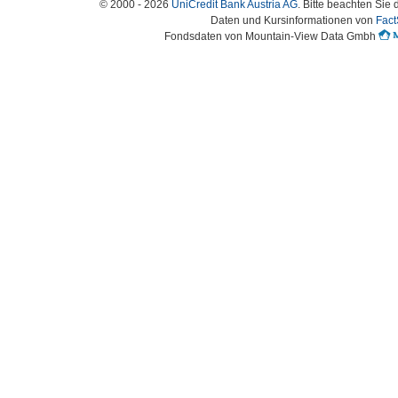
© 2000 - 2026
UniCredit Bank Austria AG
. Bitte beachten Sie 
Daten und Kursinformationen von
Fact
Fondsdaten von Mountain-View Data Gmbh
Austria-HomePage Version 2.0.54