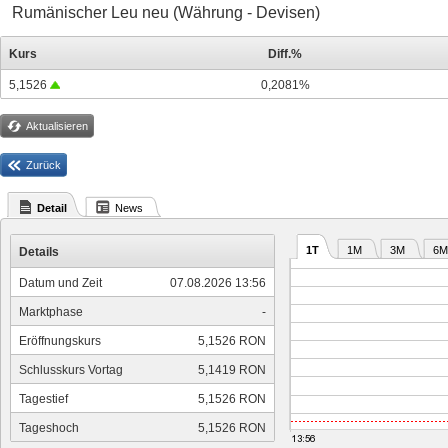
Rumänischer Leu neu (Währung - Devisen)
Kurs
Diff.%
5,1526
0,2081%
Aktualisieren
Zurück
Detail
News
1T
1M
3M
6M
Details
Datum und Zeit
07.08.2026 13:56
Marktphase
-
Eröffnungskurs
5,1526 RON
Schlusskurs Vortag
5,1419 RON
Tagestief
5,1526 RON
Tageshoch
5,1526 RON