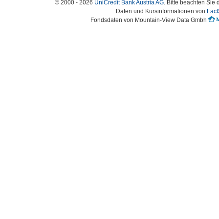
© 2000 - 2026
UniCredit Bank Austria AG
. Bitte beachten Sie 
Daten und Kursinformationen von
Fact
Fondsdaten von Mountain-View Data Gmbh
Austria-HomePage Version 2.0.54