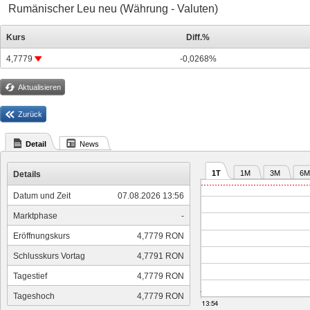
Rumänischer Leu neu (Währung - Valuten)
Kurs
Diff.%
4,7779
-0,0268%
Aktualisieren
Zurück
Detail
News
1T
1M
3M
6M
Details
Datum und Zeit
07.08.2026 13:56
Marktphase
-
Eröffnungskurs
4,7779 RON
Schlusskurs Vortag
4,7791 RON
Tagestief
4,7779 RON
Tageshoch
4,7779 RON