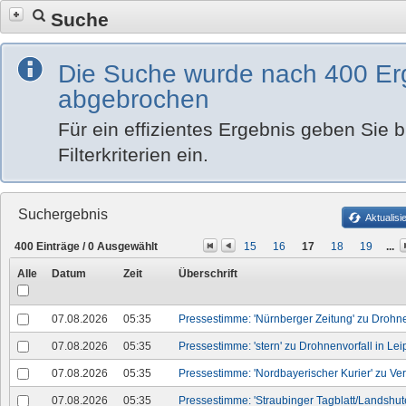
Suche
Die Suche wurde nach 400 Er
abgebrochen
Für ein effizientes Ergebnis geben Sie bi
Filterkriterien ein.
Suchergebnis
Aktualisi
400
Einträge /
0
Ausgewählt
15
16
17
18
19
...
Alle
Datum
Zeit
Überschrift
07.08.2026
05:35
Pressestimme: 'Nürnberger Zeitung' zu Drohn
07.08.2026
05:35
Pressestimme: 'stern' zu Drohnenvorfall in Lei
07.08.2026
05:35
Pressestimme: 'Nordbayerischer Kurier' zu V
07.08.2026
05:35
Pressestimme: 'Straubinger Tagblatt/Landshut