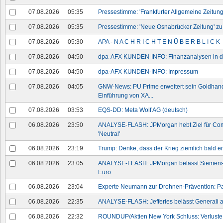
07.08.2026
05:35
Pressestimme: 'Frankfurter Allgemeine Zeitung
07.08.2026
05:35
Pressestimme: 'Neue Osnabrücker Zeitung' z
07.08.2026
05:30
APA - N A C H R I C H T E N Ü B E R B L I C K
07.08.2026
04:50
dpa-AFX KUNDEN-INFO: Finanzanalysen in d
07.08.2026
04:50
dpa-AFX KUNDEN-INFO: Impressum
07.08.2026
04:05
GNW-News: PU Prime erweitert sein Goldhand
Einführung von XA...
07.08.2026
03:53
EQS-DD: Meta Wolf AG (deutsch)
06.08.2026
23:50
ANALYSE-FLASH: JPMorgan hebt Ziel für Com
'Neutral'
06.08.2026
23:19
Trump: Denke, dass der Krieg ziemlich bald e
06.08.2026
23:05
ANALYSE-FLASH: JPMorgan belässt Siemens au
Euro
06.08.2026
23:04
Experte Neumann zur Drohnen-Prävention: Pass
06.08.2026
22:35
ANALYSE-FLASH: Jefferies belässt Generali auf
06.08.2026
22:32
ROUNDUP/Aktien New York Schluss: Verluste