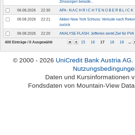
Zinssorgen belaste...
06.08.2026
22:30
APA - N A C H R I C H T E N Ü B E R B L I C K
06.08.2026
22:21
Aktien New York Schluss: Verluste nach Rekor
zurück
06.08.2026
22:20
ANALYSE-FLASH: Jefferies senkt Ziel für PVA T
400 Einträge /
0
Ausgewählt
15
16
17
18
19
...
© 2000 - 2026
UniCredit Bank Austria AG
.
Nutzungsbedingunge
Daten und Kursinformationen 
Fondsdaten von Mountain-View Da
Austria-HomePage Version 2.0.54