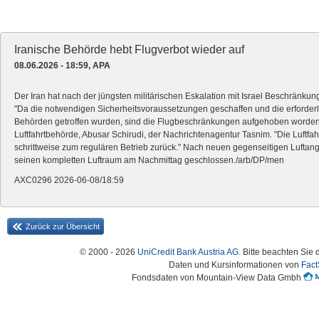
Iranische Behörde hebt Flugverbot wieder auf
08.06.2026 - 18:59, APA
Der Iran hat nach der jüngsten militärischen Eskalation mit Israel Beschränk
"Da die notwendigen Sicherheitsvoraussetzungen geschaffen und die erforde
Behörden getroffen wurden, sind die Flugbeschränkungen aufgehoben worden", 
Luftfahrtbehörde, Abusar Schirudi, der Nachrichtenagentur Tasnim. "Die Luftfah
schrittweise zum regulären Betrieb zurück." Nach neuen gegenseitigen Luftangr
seinen kompletten Luftraum am Nachmittag geschlossen./arb/DP/men
AXC0296 2026-06-08/18:59
Zurück zur Übersicht
© 2000 - 2026
UniCredit Bank Austria AG
. Bitte beachten Sie 
Daten und Kursinformationen von
Fact
Fondsdaten von Mountain-View Data Gmbh
Austria-HomePage Version 2.0.54