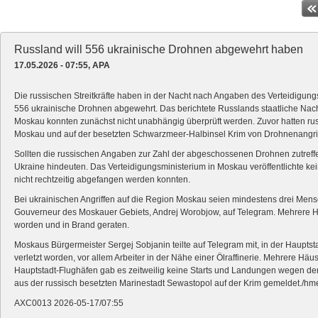
Russland will 556 ukrainische Drohnen abgewehrt haben
17.05.2026 - 07:55, APA
Die russischen Streitkräfte haben in der Nacht nach Angaben des Verteidigu
556 ukrainische Drohnen abgewehrt. Das berichtete Russlands staatliche Nac
Moskau konnten zunächst nicht unabhängig überprüft werden. Zuvor hatten r
Moskau und auf der besetzten Schwarzmeer-Halbinsel Krim von Drohnenangriff
Sollten die russischen Angaben zur Zahl der abgeschossenen Drohnen zutreffen
Ukraine hindeuten. Das Verteidigungsministerium in Moskau veröffentlichte ke
nicht rechtzeitig abgefangen werden konnten.
Bei ukrainischen Angriffen auf die Region Moskau seien mindestens drei Me
Gouverneur des Moskauer Gebiets, Andrej Worobjow, auf Telegram. Mehrere
worden und in Brand geraten.
Moskaus Bürgermeister Sergej Sobjanin teilte auf Telegram mit, in der Haupt
verletzt worden, vor allem Arbeiter in der Nähe einer Ölraffinerie. Mehrere Hä
Hauptstadt-Flughäfen gab es zeitweilig keine Starts und Landungen wegen d
aus der russisch besetzten Marinestadt Sewastopol auf der Krim gemeldet./h
AXC0013 2026-05-17/07:55