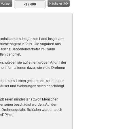
Voriger
Nächster
-1 / 400
ngsministeriums im ganzen Land insgesamt
hrichtenagentur Tass. Die Angaben aus
ussische Behördenvertreter im Raum
en berichtet.
, würden sie auf einen großen Angriff der
ine Informationen dazu, wie viele Drohnen
nschen ums Leben gekommen, schrieb der
 Häuser und Wohnungen seien beschädigt
stadt seien mindestens zwölf Menschen
user seien beschädigt worden. Auf den
er Drohnengefahr. Schäden wurden auch
me/DP/mis