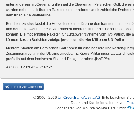
unter anderem mit Gegenangriffen auf die Staaten am Persischen Golf, die es 
wurden neben ballistischen Raketen unter anderem auch zahlreiche Drohnen vo
dem Krieg eine Waffenruhe.
Berichten zufolge kostet die Herstellung einer Drohne den Iran nur um die 25
und der Luftabwehr eingesetzte Raketen mehrere Hunderttausend Dollar, oder m
können. Die modernsten Raketen für Luftabwehrsysteme vom Typ Patriot, die a
können, kosten Berichten zufolge jeweils um die vier Millionen US-Dollar.
Mehrere Staaten am Persischen Golf haben für eine bessere und kostengünst
Zusammenarbeit mit der Ukraine angebahnt. Kiews Militär muss tagtäglich vie
großteils auf dem iranischen Shahed-Design beruhen./jbz/DP/mis
AXC0010 2026-05-17/07:52
Zurück zur Übersicht
© 2000 - 2026
UniCredit Bank Austria AG
. Bitte beachten Sie 
Daten und Kursinformationen von
Fact
Fondsdaten von Mountain-View Data Gmbh
Austria-HomePage Version 2.0.54