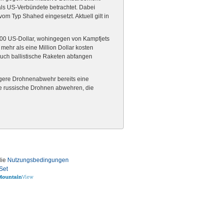
als US-Verbündete betrachtet. Dabei
m Typ Shahed eingesetzt. Aktuell gilt in
.000 US-Dollar, wohingegen von Kampfjets
ehr als eine Million Dollar kosten
uch ballistische Raketen abfangen
igere Drohnenabwehr bereits eine
le russische Drohnen abwehren, die
die
Nutzungsbedingungen
Set