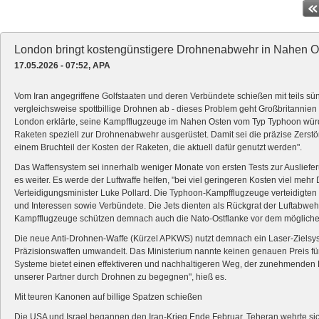
London bringt kostengünstigere Drohnenabwehr in Nahen O
17.05.2026 - 07:52, APA
Vom Iran angegriffene Golfstaaten und deren Verbündete schießen mit teils sü
vergleichsweise spottbillige Drohnen ab - dieses Problem geht Großbritannien
London erklärte, seine Kampfflugzeuge im Nahen Osten vom Typ Typhoon wür
Raketen speziell zur Drohnenabwehr ausgerüstet. Damit sei die präzise Zerstö
einem Bruchteil der Kosten der Raketen, die aktuell dafür genutzt werden".
Das Waffensystem sei innerhalb weniger Monate von ersten Tests zur Auslief
es weiter. Es werde der Luftwaffe helfen, "bei viel geringeren Kosten viel meh
Verteidigungsminister Luke Pollard. Die Typhoon-Kampfflugzeuge verteidigten
und Interessen sowie Verbündete. Die Jets dienten als Rückgrat der Luftabweh
Kampfflugzeuge schützen demnach auch die Nato-Ostflanke vor dem mögliche
Die neue Anti-Drohnen-Waffe (Kürzel APKWS) nutzt demnach ein Laser-Zielsys
Präzisionswaffen umwandelt. Das Ministerium nannte keinen genauen Preis für
Systeme bietet einen effektiveren und nachhaltigeren Weg, der zunehmenden B
unserer Partner durch Drohnen zu begegnen", hieß es.
Mit teuren Kanonen auf billige Spatzen schießen
Die USA und Israel begannen den Iran-Krieg Ende Februar. Teheran wehrte 