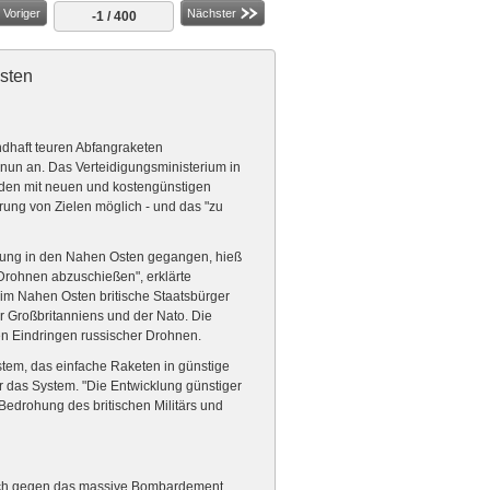
Voriger
Nächster
-1 / 400
sten
ndhaft teuren Abfangraketen
 nun an. Das Verteidigungsministerium in
den mit neuen und kostengünstigen
rung von Zielen möglich - und das "zu
erung in den Nahen Osten gegangen, hieß
r Drohnen abzuschießen", erklärte
 im Nahen Osten britische Staatsbürger
r Großbritanniens und der Nato. Die
n Eindringen russischer Drohnen.
tem, das einfache Raketen in günstige
 das System. "Die Entwicklung günstiger
edrohung des britischen Militärs und
sich gegen das massive Bombardement