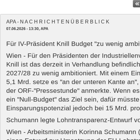
APA - N A C H R I C H T E N Ü B E R B L I C K
07.06.2026 - 13:30, APA
Für IV-Präsident Knill Budget "zu wenig ambit
Wien - Für den Präsidenten der Industriellen
Knill ist das derzeit in Verhandlung befindli
2027/28 zu wenig ambitioniert. Mit einem E
5,1 Mrd. setze es "an der unteren Kante an",
der ORF-"Pressestunde" anmerkte. Wenn es 
ein "Null-Budget" das Ziel sein, dafür müsst
Einsparungspotenzial jedoch bei 15 Mrd. pro
Schumann legte Lohntransparenz-Entwurf v
Wien - Arbeitsministerin Korinna Schumann