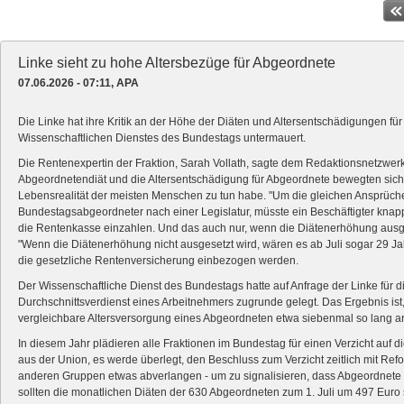
Linke sieht zu hohe Altersbezüge für Abgeordnete
07.06.2026 - 07:11, APA
Die Linke hat ihre Kritik an der Höhe der Diäten und Altersentschädigungen f
Wissenschaftlichen Dienstes des Bundestags untermauert.
Die Rentenexpertin der Fraktion, Sarah Vollath, sagte dem Redaktionsnetzwer
Abgeordnetendiät und die Altersentschädigung für Abgeordnete bewegten sich 
Lebensrealität der meisten Menschen zu tun habe. "Um die gleichen Ansprüche
Bundestagsabgeordneter nach einer Legislatur, müsste ein Beschäftigter knapp 
die Rentenkasse einzahlen. Und das auch nur, wenn die Diätenerhöhung ausges
"Wenn die Diätenerhöhung nicht ausgesetzt wird, wären es ab Juli sogar 29 Ja
die gesetzliche Rentenversicherung einbezogen werden.
Der Wissenschaftliche Dienst des Bundestags hatte auf Anfrage der Linke für
Durchschnittsverdienst eines Arbeitnehmers zugrunde gelegt. Das Ergebnis ist,
vergleichbare Altersversorgung eines Abgeordneten etwa siebenmal so lang a
In diesem Jahr plädieren alle Fraktionen im Bundestag für einen Verzicht auf 
aus der Union, es werde überlegt, den Beschluss zum Verzicht zeitlich mit Re
anderen Gruppen etwas abverlangen - um zu signalisieren, dass Abgeordnete se
sollten die monatlichen Diäten der 630 Abgeordneten zum 1. Juli um 497 Euro s