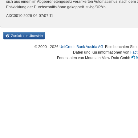
sich aus einem im Abgeordnetengesetz verankerten Automatismus, nach dem 
Entwicklung der Durchschnittslöhne gekoppelt ist./bg/DP/zb
AXC0010 2026-06-07/07:11
Zurück zur Übersicht
© 2000 - 2026
UniCredit Bank Austria AG
. Bitte beachten Sie 
Daten und Kursinformationen von
Fact
Fondsdaten von Mountain-View Data Gmbh
Austria-HomePage Version 2.0.54