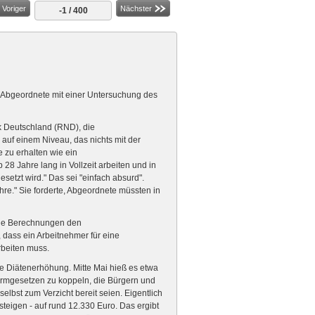
Voriger
Nächster
-1 / 400
ür Abgeordnete mit einer Untersuchung des
k Deutschland (RND), die
auf einem Niveau, das nichts mit der
 zu erhalten wie ein
28 Jahre lang in Vollzeit arbeiten und in
etzt wird." Das sei "einfach absurd".
hre." Sie forderte, Abgeordnete müssten in
 die Berechnungen den
 dass ein Arbeitnehmer für eine
rbeiten muss.
die Diätenerhöhung. Mitte Mai hieß es etwa
formgesetzen zu koppeln, die Bürgern und
lbst zum Verzicht bereit seien. Eigentlich
teigen - auf rund 12.330 Euro. Das ergibt