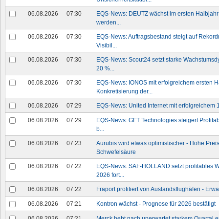
06.08.2026
07:30
EQS-News: DEUTZ wächst im ersten Halbjahr 2
werden...
06.08.2026
07:30
EQS-News: Auftragsbestand steigt auf Rekord
Visibil...
06.08.2026
07:30
EQS-News: Scout24 setzt starke Wachstumsdyn
20 %...
06.08.2026
07:30
EQS-News: IONOS mit erfolgreichem ersten H
Konkretisierung der...
06.08.2026
07:29
EQS-News: United Internet mit erfolgreichem 
06.08.2026
07:29
EQS-News: GFT Technologies steigert Profitabil
b...
06.08.2026
07:23
Aurubis wird etwas optimistischer - Hohe Preis
Schwefelsäure
06.08.2026
07:22
EQS-News: SAF-HOLLAND setzt profitables W
2026 fort...
06.08.2026
07:22
Fraport profitiert von Auslandsflughäfen - Erw
06.08.2026
07:21
Kontron wächst - Prognose für 2026 bestätigt
06.08.2026
07:21
Merck hebt nach unerwartet starkem Quartal e