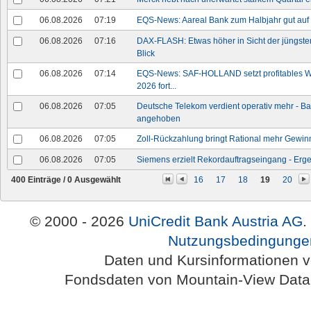
06.08.2026
07:19
EQS-News: Aareal Bank zum Halbjahr gut auf 
06.08.2026
07:16
DAX-FLASH: Etwas höher in Sicht der jüngste
Blick
06.08.2026
07:14
EQS-News: SAF-HOLLAND setzt profitables W
2026 fort...
06.08.2026
07:05
Deutsche Telekom verdient operativ mehr - Bar
angehoben
06.08.2026
07:05
Zoll-Rückzahlung bringt Rational mehr Gewinn 
06.08.2026
07:05
Siemens erzielt Rekordauftragseingang - Erge
400 Einträge /
0
Ausgewählt
16
17
18
19
20
© 2000 - 2026
UniCredit Bank Austria AG
.
Nutzungsbedingunge
Daten und Kursinformationen 
Fondsdaten von Mountain-View Da