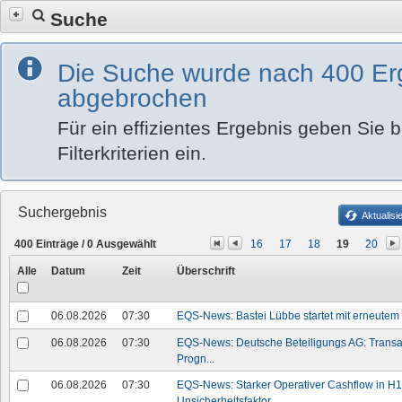
Suche
Die Suche wurde nach 400 Er
abgebrochen
Für ein effizientes Ergebnis geben Sie bi
Filterkriterien ein.
Suchergebnis
Aktualisi
400
Einträge /
0
Ausgewählt
16
17
18
19
20
Alle
Datum
Zeit
Überschrift
06.08.2026
07:30
EQS-News: Bastei Lübbe startet mit erneute
06.08.2026
07:30
EQS-News: Deutsche Beteiligungs AG: Transak
Progn...
06.08.2026
07:30
EQS-News: Starker Operativer Cashflow in H1;
Unsicherheitsfaktor...