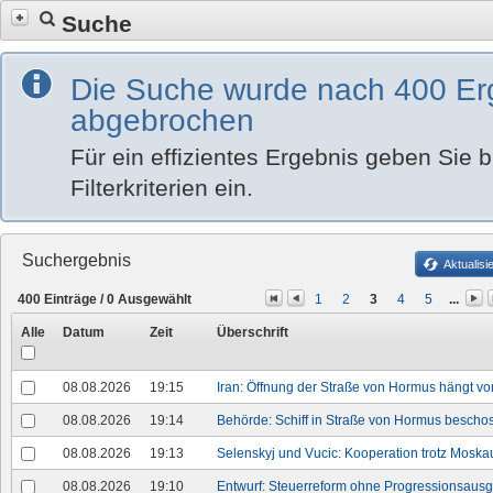
Suche
Die Suche wurde nach 400 Er
abgebrochen
Für ein effizientes Ergebnis geben Sie bi
Filterkriterien ein.
Suchergebnis
Aktualisi
400
Einträge /
0
Ausgewählt
1
2
3
4
5
...
Alle
Datum
Zeit
Überschrift
08.08.2026
19:15
Iran: Öffnung der Straße von Hormus hängt v
08.08.2026
19:14
Behörde: Schiff in Straße von Hormus bescho
08.08.2026
19:13
Selenskyj und Vucic: Kooperation trotz Mosk
08.08.2026
19:10
Entwurf: Steuerreform ohne Progressionsausg