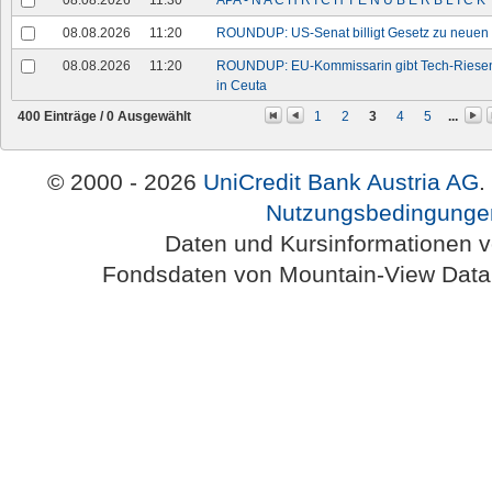
08.08.2026
11:30
APA - N A C H R I C H T E N Ü B E R B L I C K
08.08.2026
11:20
ROUNDUP: US-Senat billigt Gesetz zu neuen
08.08.2026
11:20
ROUNDUP: EU-Kommissarin gibt Tech-Riesen 
in Ceuta
400 Einträge /
0
Ausgewählt
1
2
3
4
5
...
© 2000 - 2026
UniCredit Bank Austria AG
.
Nutzungsbedingunge
Daten und Kursinformationen 
Fondsdaten von Mountain-View Da
Austria-HomePage Version 2.0.54