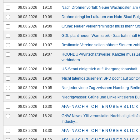
08.08.2026
19:10
Nach Drohnenvorfall: Neuer Wachposten am 
08.08.2026
19:09
Drohne dringt im Luftraum von Nato-Staat Bul
08.08.2026
19:09
Grüne: Neuer Verkehrsminister muss mehr fürs
08.08.2026
19:08
GDL plant neuen Warnstreik - Saarbahn hält E
08.08.2026
19:07
Bestimmte Vereine sollen höhere Steuern zah
08.08.2026
19:07
ROUNDUP/Wirtschaftsweise: Kanzler muss Ze
verhindern
08.08.2026
19:06
US-Senat einigt sich auf Übergangshaushalt
08.08.2026
19:06
'Nicht tatenlos zusehen': SPD pocht auf Sprit
08.08.2026
19:05
Nur jeder vierte Zug zwischen Hamburg-Berlin
08.08.2026
19:05
Niedrigwasser: Grüne und Linke kritisieren B
08.08.2026
16:30
APA - N A C H R I C H T E N Ü B E R B L I C K
08.08.2026
16:20
GNW-News: Yili veranstaltet Nachhaltigkeitsfo
Industry...
08.08.2026
13:30
APA - N A C H R I C H T E N Ü B E R B L I C K