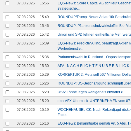
07.08.2026
15:56
EQS-News: Score Capital AG schließt Geschäf
strategische...
07.08.2026
15:49
ROUNDUP/Trump: Neuer Anlauf für Beschrän
07.08.2026
15:46
ROUNDUP: Pflanzenschutzwirkstoff in Bio-M
07.08.2026
15:42
Union und SPD lehnen einheitliche Mehrwerts
07.08.2026
15:39
EQS-News: Predictiv AI Inc. beauftragt Aktien M
Werbedienstle...
07.08.2026
15:36
Parlamentswahl in Russland - Oppositionspart
07.08.2026
15:30
APA - N A C H R I C H T E N Ü B E R B L I C K
07.08.2026
15:29
KORREKTUR 2: Meta soll 567 Millionen Dollar
07.08.2026
15:26
ROUNDUP: US-Beschäftigung schrumpft überra
07.08.2026
15:20
USA: Löhne legen weniger als erwartet zu
07.08.2026
15:20
dpa-AFX-Überblick: UNTERNEHMEN vom 07.0
07.08.2026
15:19
WOCHENAUSBLICK: Nach Rekordjagd rückt Gel
Fokus
07.08.2026
15:16
EQS-News: Bekanntgabe gemäß Art. 5 Abs. 1 