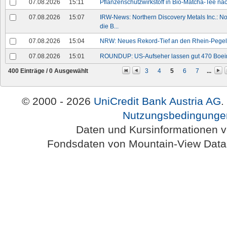
07.08.2026
15:11
Pflanzenschutzwirkstoff in Bio-Matcha-Tee n
07.08.2026
15:07
IRW-News: Northern Discovery Metals Inc.: No
die B...
07.08.2026
15:04
NRW: Neues Rekord-Tief an den Rhein-Pege
07.08.2026
15:01
ROUNDUP: US-Aufseher lassen gut 470 Boein
400 Einträge /
0
Ausgewählt
3
4
5
6
7
...
© 2000 - 2026
UniCredit Bank Austria AG
.
Nutzungsbedingunge
Daten und Kursinformationen 
Fondsdaten von Mountain-View Da
Austria-HomePage Version 2.0.54