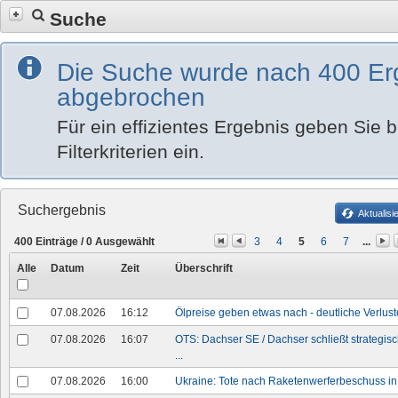
Suche
Die Suche wurde nach 400 Er
abgebrochen
Für ein effizientes Ergebnis geben Sie bi
Filterkriterien ein.
Suchergebnis
Aktualisi
400
Einträge /
0
Ausgewählt
3
4
5
6
7
...
Alle
Datum
Zeit
Überschrift
07.08.2026
16:12
Ölpreise geben etwas nach - deutliche Verlus
07.08.2026
16:07
OTS: Dachser SE / Dachser schließt strategisc
...
07.08.2026
16:00
Ukraine: Tote nach Raketenwerferbeschuss i